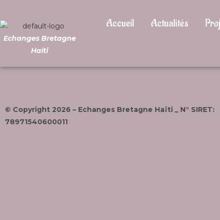
Accueil
Actualités
Proj
Echanges Bretagne
Haïti
© Copyright 2026 – Echanges Bretagne Haïti _ N° SIRET:
78971540600011