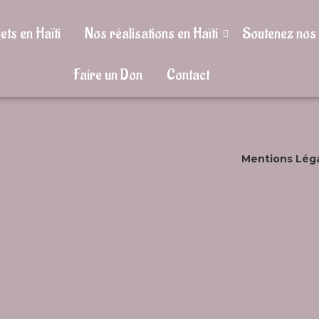
ets en Haïti
Nos réalisations en Haïti
Soutenez nos 
Faire un Don
Contact
Mentions Lég